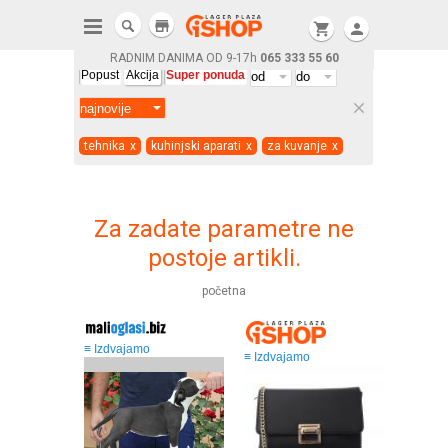
store
shopping_cart
person
RADNIM DANIMA OD 9-17h
065 333 55 60
Popust
Akcija
Super ponuda
clear
tehnika
x
kuhinjski aparati
x
za kuvanje
x
Za zadate parametre ne
postoje artikli.
početna