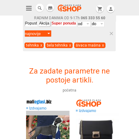
store
shopping_cart
person
RADNIM DANIMA OD 9-17h
065 333 55 60
Popust
Akcija
Super ponuda
clear
tehnika
x
bela tehnika
x
šivaca mašina
x
Za zadate parametre ne
postoje artikli.
početna