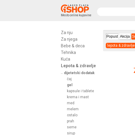
Mesto online kupovine
Za nju
Popust
Akcija
S
Za njega
Bebe & deca
lepota & zdravlje
Tehnika
Kuća
Lepota & zdravlje
dijetetski dodatak
čaj
gel
kapsule i tablete
krema i mast
med
melem
ostalo
prah
seme
sirup