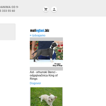
DANIMA OD 9-
shopping_cart
person
5 333 55 60