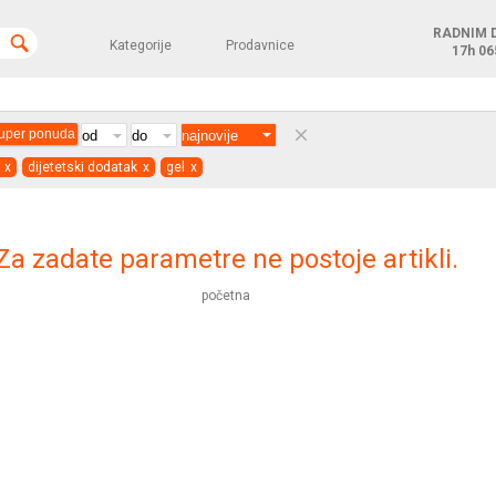
RADNIM 
Kategorije
Prodavnice
17h
06
clear
uper ponuda
x
dijetetski dodatak
x
gel
x
Za zadate parametre ne postoje artikli.
početna