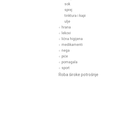
sok
sprej
tinktura i kapi
ulje
hrana
lekovi
lična higijena
medikamenti
nega
piće
pomagala
sport
Roba široke potrošnje