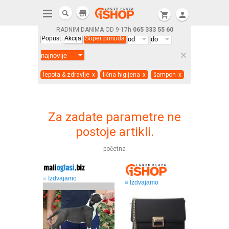
store
shopping_cart
person
RADNIM DANIMA OD 9-17h
065 333 55 60
Popust
Akcija
Super ponuda
clear
lepota & zdravlje
x
lična higijena
x
šampon
x
Za zadate parametre ne
postoje artikli.
početna