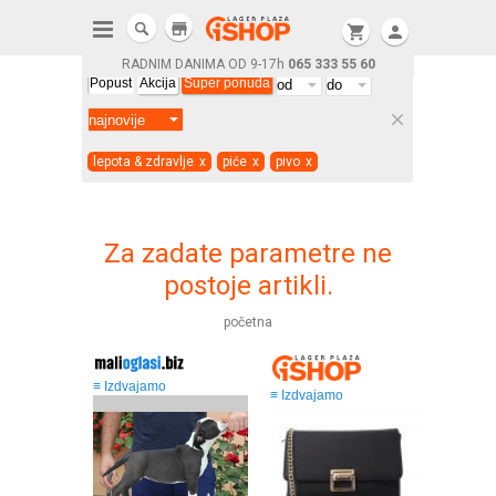
store
shopping_cart
person
RADNIM DANIMA OD 9-17h
065 333 55 60
Popust
Akcija
Super ponuda
clear
lepota & zdravlje
x
piće
x
pivo
x
Za zadate parametre ne
postoje artikli.
početna