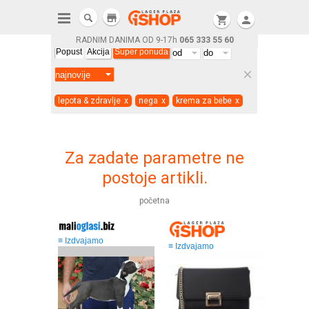
store
shopping_cart
person
RADNIM DANIMA OD 9-17h
065 333 55 60
Popust
Akcija
Super ponuda
clear
lepota & zdravlje
x
nega
x
krema za bebe
x
Za zadate parametre ne
postoje artikli.
početna