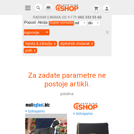
store
shopping_cart
person
RADNIM DANIMA OD 9-17h
065 333 55 60
Popust
Akcija
Super ponuda
clear
lepota & zdravlje
x
dijetetski dodatak
x
prah
x
Za zadate parametre ne
postoje artikli.
početna