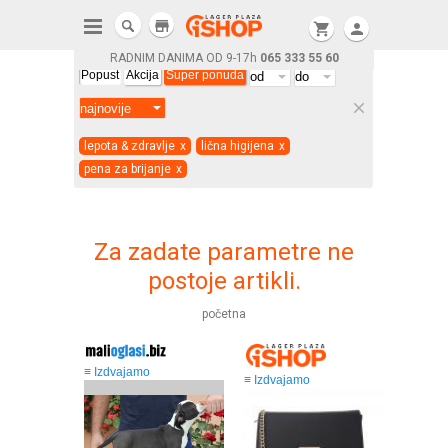
store
shopping_cart
person
RADNIM DANIMA OD 9-17h
065 333 55 60
Popust
Akcija
Super ponuda
clear
lepota & zdravlje
x
lična higijena
x
pena za brijanje
x
Za zadate parametre ne
postoje artikli.
početna