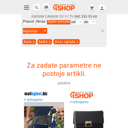
store
shopping_cart
person
RADNIM DANIMA OD 9-17h
065 333 55 60
Popust
Akcija
Super ponuda
clear
kuća
x
bašta
x
žica i ograda
x
Za zadate parametre ne
postoje artikli.
početna